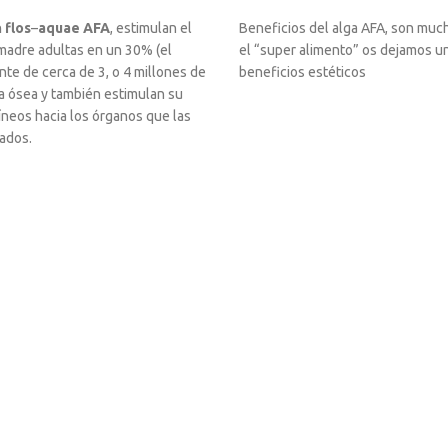
flos
–
aquae AFA
, estimulan el
Beneficios del alga AFA, son much
 madre adultas en un 30% (el
el “super alimento” os dejamos un
e de cerca de 3, o 4 millones de
beneficios estéticos
a ósea y también estimulan su
íneos hacia los órganos que las
rados.